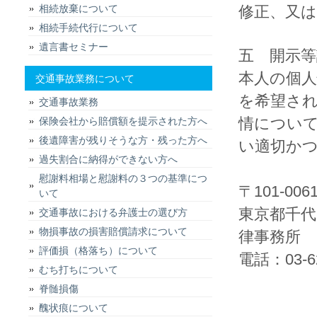
相続放棄について
修正、又
相続手続代行について
遺言書セミナー
五 開示等
本人の個人
交通事故業務について
を希望さ
交通事故業務
情につい
保険会社から賠償額を提示された方へ
後遺障害が残りそうな方・残った方へ
い適切か
過失割合に納得ができない方へ
慰謝料相場と慰謝料の３つの基準につ
〒101-006
いて
東京都千代
交通事故における弁護士の選び方
物損事故の損害賠償請求について
律事務所
評価損（格落ち）について
電話：03-
むち打ちについて
脊髄損傷
醜状痕について