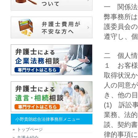
一 関係
弊事務所は
護委員会
遵守し、
二 個人情
１
お客様
取得状況
人の同意
き、他の
(1) 訴
業務、法的
小野貴朗総合法律事務所メニュー
談、契約書
トップページ
律的事項
弁護士紹介