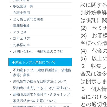
訟に関する
取扱業務一覧
判外紛争
弁護士費用
よくある質問と回答
は供託に
事務所概要
(2) セ
アクセス
(3) お
対応エリア
客様への情
お客様の声
(4) 代
お問い合わせ・法律相談のご予約
(5) 以
不動産トラブル業務について
２ 収集
不動産トラブル(建物明渡請求・借地借
合又は法
家等）業務
は開示し
未払賃料の様々な回収方法について
滞納者に退去してもらいたい家主様へ
３ 個人
建物明渡請求を検討すべきタイミング
者におけ
家賃滞納者への対応について
との適切