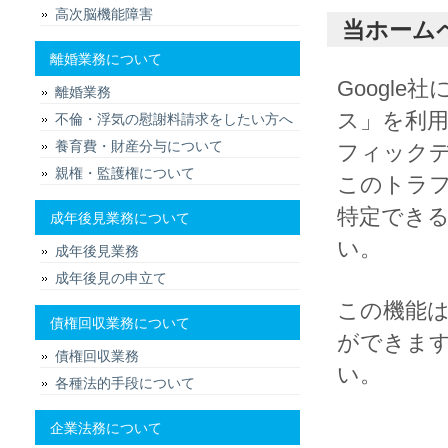
高次脳機能障害
当ホーム
離婚業務について
Googl
離婚業務
ス」を利用
不倫・浮気の慰謝料請求をしたい方へ
養育費・財産分与について
フィックデ
親権・監護権について
このトラ
特定でき
成年後見業務について
い。
成年後見業務
成年後見の申立て
この機能は
債権回収業務について
ができま
債権回収業務
い。
各種法的手段について
企業法務について