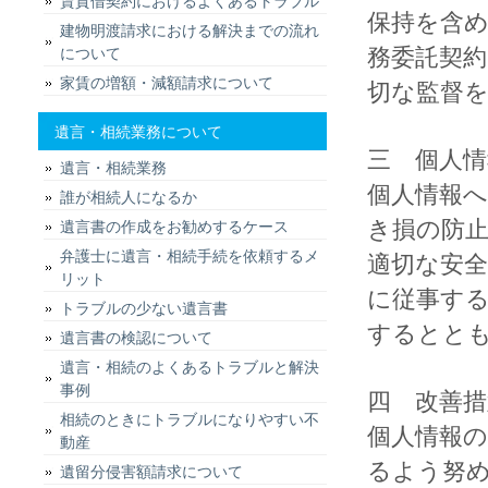
賃貸借契約におけるよくあるトラブル
保持を含
建物明渡請求における解決までの流れ
務委託契
について
家賃の増額・減額請求について
切な監督
遺言・相続業務について
三 個人情
遺言・相続業務
個人情報
誰が相続人になるか
き損の防
遺言書の作成をお勧めするケース
弁護士に遺言・相続手続を依頼するメ
適切な安
リット
に従事す
トラブルの少ない遺言書
するとと
遺言書の検認について
遺言・相続のよくあるトラブルと解決
事例
四 改善措
相続のときにトラブルになりやすい不
個人情報
動産
るよう努
遺留分侵害額請求について