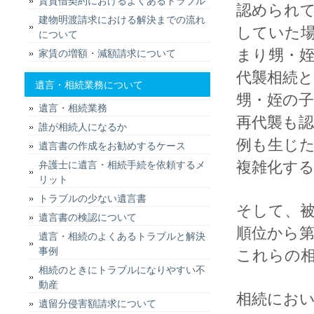
賃貸借契約におけるよくあるトラブル
認められ
建物明渡請求における解決までの流れ
していた
について
まり甥・
家賃の増額・減額請求について
代襲相続
遺言・相続業務について
甥・姪の子
遺言・相続業務
再代襲も
誰が相続人になるか
例も生じ
遺言書の作成をお勧めするケース
複雑化す
弁護士に遺言・相続手続を依頼するメ
リット
トラブルの少ない遺言書
そして、
遺言書の検認について
順位から
遺言・相続のよくあるトラブルと解決
事例
これらの
相続のときにトラブルになりやすい不
動産
相続にお
遺留分侵害額請求について