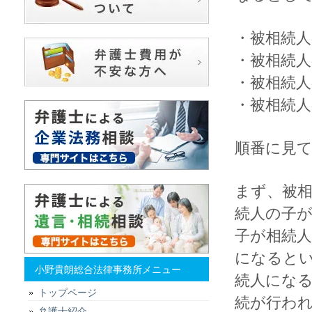
・被相続人
・被相続人
・被相続人
・被相続人
順番に見
まず、被
続人の子
子が相続
になると
小野貴朗総合法律事務所メニュー
続人にな
トップページ
続が行わ
弁護士紹介