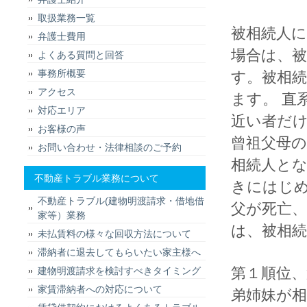
取扱業務一覧
被相続人
弁護士費用
場合は、
よくある質問と回答
事務所概要
す。被相続
アクセス
ます。 直
対応エリア
近い者だ
お客様の声
曾祖父母
お問い合わせ・法律相談のご予約
相続人と
不動産トラブル業務について
きにはじめ
不動産トラブル(建物明渡請求・借地借
父が死亡
家等）業務
は、被相
未払賃料の様々な回収方法について
滞納者に退去してもらいたい家主様へ
第１順位
建物明渡請求を検討すべきタイミング
家賃滞納者への対応について
弟姉妹が相