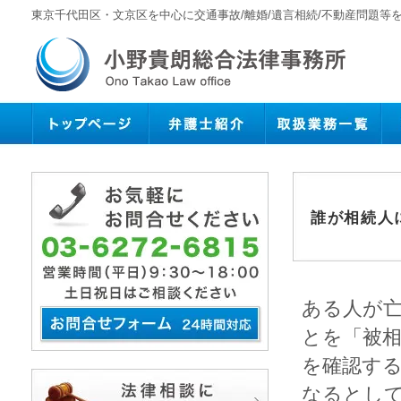
東京千代田区・文京区を中心に交通事故/離婚/遺言相続/不動産問題等
誰が相続人
ある人が
とを「被
を確認す
なるとし