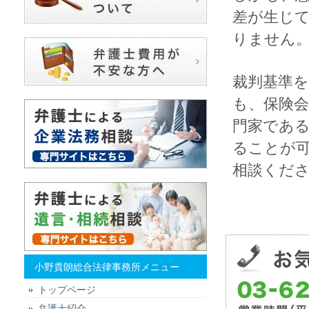
差が生じ
りません
裁判基準
も、保険
門家であ
ることが
相談くだ
小野貴朗総合法律事務所メニュー
トップページ
弁護士紹介