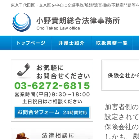
東京千代田区・文京区を中心に交通事故/離婚/遺言相続/不動産問題等
保険会社か
加害者側
設定され
保険会社
しかも、